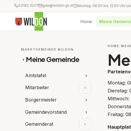
03182 3227
gde@wildon.gv.at
Home
Meine Gemein
HOME
MEIN
MARKTGEMEINDE WILDON
Me
Meine Gemeinde
‹
Parteienv
Amtstafel
›
Montag: 08
Mitarbeiter
›
Unterpunkte aufklap
Dienstag: 
Mittwoch:
Bürgermeister
›
Donnersta
Gemeindevorstand
›
Freitag: 0
Gemeinderat
›
Hauptplat
Unterpunkte aufkla