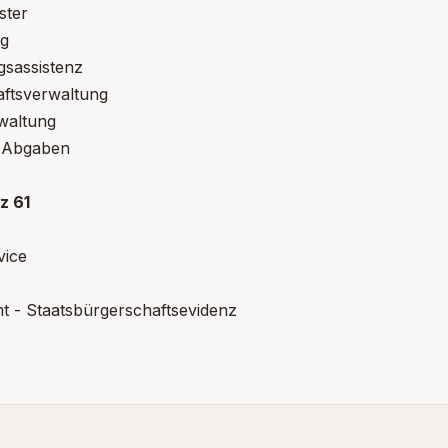
ster
ng
gsassistenz
ppen: Ehrungen
aftsverwaltung
waltung
 Abgaben
ppen: Gemeindefinanzen
z 61
vice
t - Staatsbürgerschaftsevidenz