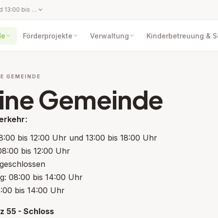
Montag: 08:00 bis 12:00 Uhr und 13:00 bis 18:00 Uhr Dienstag: 08:00 bis 12:00 Uhr Mittwoch: geschlossen Donnerstag: 08:00 bis 14:00 Uhr Freitag: 08:00 bis 14:00 Uhr Marktgemeinde Wildon Notruf +43 (0) 664 8410454 (Servicenummer für dringende Anliegen im Bereich Wasser und Straßen)
de
Förderprojekte
Verwaltung
Kinderbetreuung & 
E GEMEINDE
ine Gemeinde
erkehr:
:00 bis 12:00 Uhr und 13:00 bis 18:00 Uhr
pen: Mitarbeiter
08:00 bis 12:00 Uhr
 geschlossen
g: 08:00 bis 14:00 Uhr
8:00 bis 14:00 Uhr
z 55 - Schloss
ppen: Gemeinderat