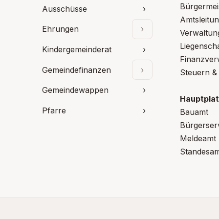
Bürgermei
Ausschüsse
›
Amtsleitu
Ehrungen
›
Verwaltun
Unterpunkte aufkla
Liegensch
Kindergemeinderat
›
Finanzver
Gemeindefinanzen
›
Steuern &
Unterpunkte aufkla
Gemeindewappen
›
Hauptplat
Pfarre
›
Bauamt
Bürgerser
Meldeamt
Standesam