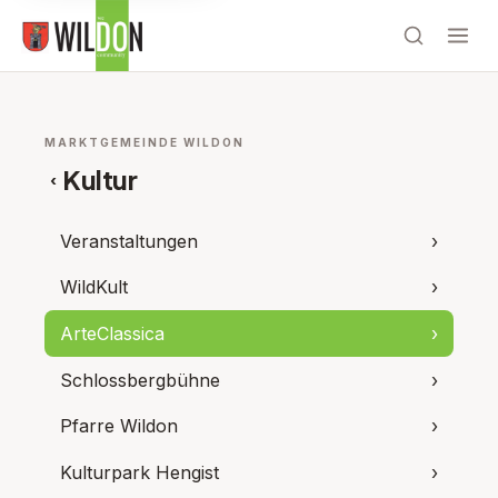
MARKTGEMEINDE WILDON
Kultur
‹
Veranstaltungen
›
WildKult
›
ArteClassica
›
Schlossbergbühne
›
Pfarre Wildon
›
Kulturpark Hengist
›