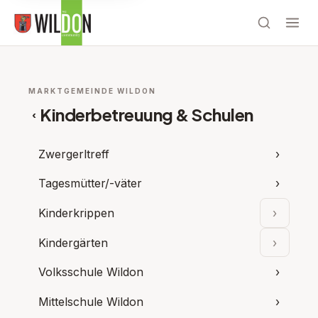
MARKTGEMEINDE WILDON
Kinderbetreuung & Schulen
‹
Zwergerltreff
›
Tagesmütter/-väter
›
Kinderkrippen
›
Unterpu
Kindergärten
›
Unterpu
Volksschule Wildon
›
Mittelschule Wildon
›