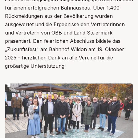
f
ü
r einen erfolgreichen Bahnausbau. Ü
ber 1.400
Rü
ckmeldungen aus der Bev
ö
lkerung wurden
ausgewertet und die Ergebnisse den Vertreterinnen
und Vertretern von
Ö
BB und Land Steiermark
pr
ä
sentiert. Den feierlichen Abschluss bildete das
„
Zukunftsfest" am Bahnhof Wildon am 19. Oktober
2025
–
herzlichen Dank an alle Vereine f
ü
r die
großartige Unterst
ü
tzung!