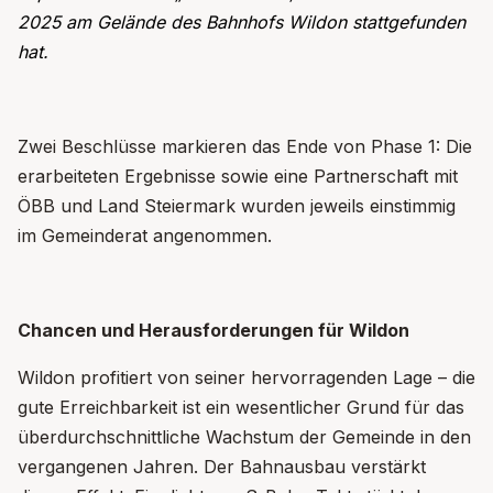
2025 am Gelände des Bahnhofs Wildon stattgefunden
hat.
Zwei Beschl
ü
sse markieren das Ende von Phase 1: Die
erarbeiteten Ergebnisse sowie eine Partnerschaft mit
Ö
BB und Land Steiermark wurden jeweils einstimmig
im Gemeinderat angenommen.
Chancen und Herausforderungen f
ü
r Wildon
Wildon profitiert von seiner hervorragenden Lage
–
die
gute Erreichbarkeit ist ein wesentlicher Grund f
ü
r das
ü
berdurchschnittliche Wachstum der Gemeinde in den
vergangenen Jahren. Der Bahnausbau verst
ä
rkt