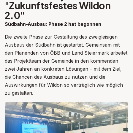
"Zukunftsfestes Wildon
2.0"
Sü
dbahn-Ausbau: Phase 2 hat begonnen
Die zweite Phase zur Gestaltung des zweigleisigen
Ausbaus der S
ü
dbahn ist gestartet. Gemeinsam mit
den Planenden von
Ö
BB und Land Steiermark arbeitet
das Projektteam der Gemeinde in den kommenden
zwei Jahren an konkreten L
ö
sungen
–
mit dem Ziel,
die Chancen des Ausbaus zu nutzen und die
Auswirkungen f
ü
r Wildon so vertr
ä
glich wie m
ö
glich
zu gestalten.