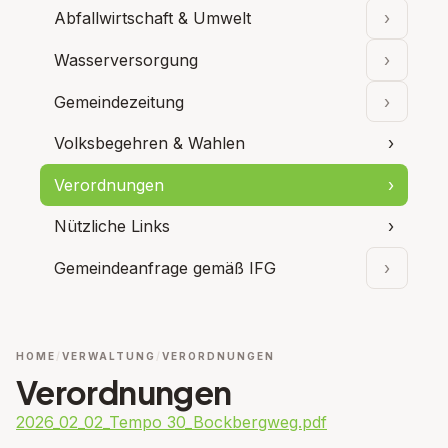
Abfallwirtschaft & Umwelt
›
Unterpu
Wasserversorgung
›
Unterpu
Gemeindezeitung
›
Unterpu
Volksbegehren & Wahlen
›
Verordnungen
›
Nützliche Links
›
Gemeindeanfrage gemäß IFG
›
Unterpu
HOME
VERWALTUNG
VERORDNUNGEN
Verordnungen
2026_02_02_Tempo 30_Bockbergweg.pdf